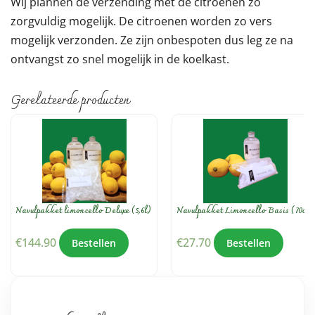
Wij plannen de verzending met de citroenen zo
zorgvuldig mogelijk. De citroenen worden zo vers
mogelijk verzonden. Ze zijn onbespoten dus leg ze na
ontvangst zo snel mogelijk in de koelkast.
Gerelateerde producten
Navulpakket limoncello Deluxe (5,6l)
Navulpakket Limoncello Basis (70cl)
€
144.90
€
27.70
Bestellen
Bestellen