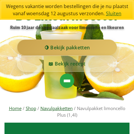
Wegens vakantie worden bestellingen die je nu plaatst
De Likeurmeester
vanaf woensdag 12 augustus verzonden.
Sluiten
Ruim 10 jaar dé speciaalzaak voor limoncello en likeuren
Bekijk pakketten
Bekijk recept
Home
/
Shop
/
Navulpakketten
/ Navulpakket limoncello
Plus (1,4l)