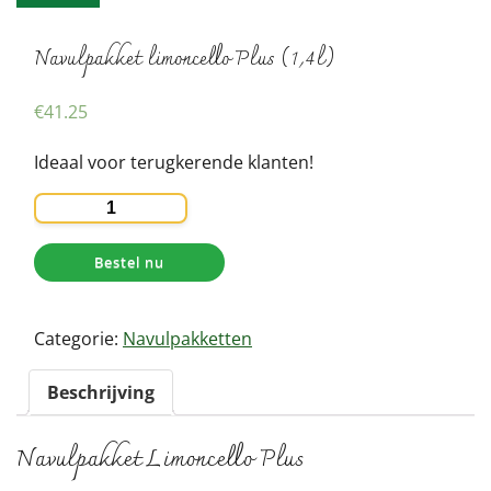
Navulpakket limoncello Plus (1,4l)
€
41.25
Ideaal voor terugkerende klanten!
Navulpakket
limoncello
Plus
Bestel nu
(1,4l)
aantal
Categorie:
Navulpakketten
Beschrijving
Navulpakket Limoncello Plus