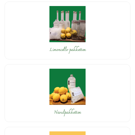
Limoncello pakketten
Navulpakketten