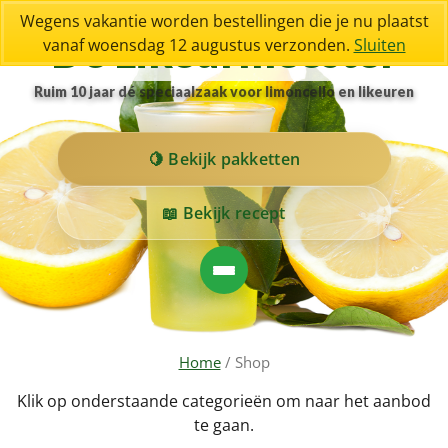
Wegens vakantie worden bestellingen die je nu plaatst
De Likeurmeester
vanaf woensdag 12 augustus verzonden.
Sluiten
Ruim 10 jaar dé speciaalzaak voor limoncello en likeuren
Bekijk pakketten
Bekijk recept
Home
/ Shop
Klik op onderstaande categorieën om naar het aanbod
te gaan.