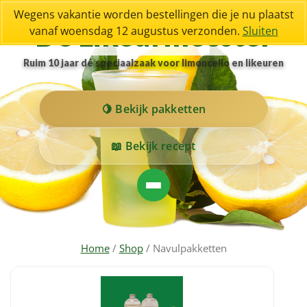
Wegens vakantie worden bestellingen die je nu plaatst
De Likeurmeester
vanaf woensdag 12 augustus verzonden.
Sluiten
Ruim 10 jaar dé speciaalzaak voor limoncello en likeuren
Bekijk pakketten
Bekijk recept
Home
/
Shop
/ Navulpakketten