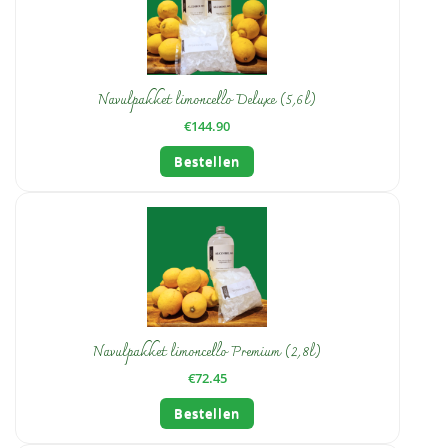
Navulpakket limoncello Deluxe (5,6l)
€
144.90
Bestellen
Navulpakket limoncello Premium (2,8l)
€
72.45
Bestellen