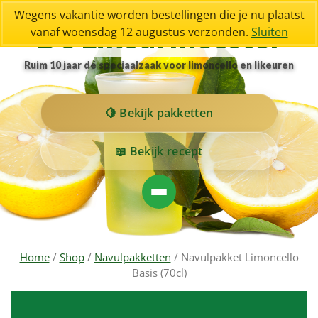
Wegens vakantie worden bestellingen die je nu plaatst
De Likeurmeester
vanaf woensdag 12 augustus verzonden.
Sluiten
Ruim 10 jaar dé speciaalzaak voor limoncello en likeuren
Bekijk pakketten
Bekijk recept
Home
/
Shop
/
Navulpakketten
/ Navulpakket Limoncello
Basis (70cl)