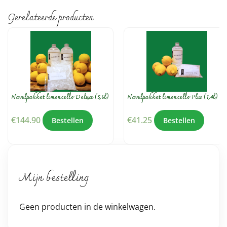
Gerelateerde producten
Navulpakket limoncello Deluxe (5,6l)
Navulpakket limoncello Plus (1,4l)
€
144.90
€
41.25
Bestellen
Bestellen
Mijn bestelling
Geen producten in de winkelwagen.