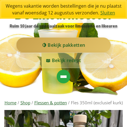
Wegens vakantie worden bestellingen die je nu plaatst
De Likeurmeester
vanaf woensdag 12 augustus verzonden.
Sluiten
Ruim 10 jaar dé speciaalzaak voor limoncello en likeuren
Bekijk pakketten
Bekijk recept
Home
/
Shop
/
Flessen & potten
/ Fles 350ml (exclusief kurk)