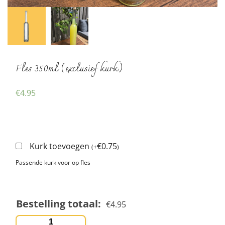
Fles 350ml (exclusief kurk)
€
4.95
Kurk toevoegen
€
0.75
(
+
)
Passende kurk voor op fles
Bestelling totaal:
€
4.95
Fles