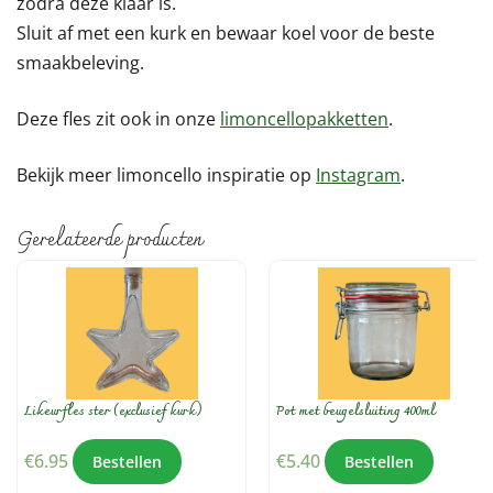
zodra deze klaar is.
Sluit af met een kurk en bewaar koel voor de beste
smaakbeleving.
Deze fles zit ook in onze
limoncellopakketten
.
Bekijk meer limoncello inspiratie op
Instagram
.
Gerelateerde producten
Likeurfles ster (exclusief kurk)
Pot met beugelsluiting 400ml
€
6.95
€
5.40
Bestellen
Bestellen