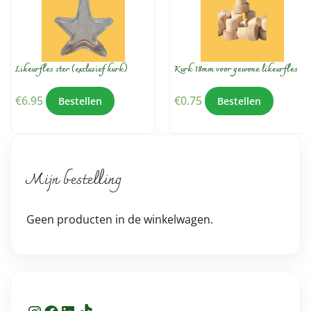
Likeurfles ster (exclusief kurk)
Kurk 18mm voor gewone likeurfles
€
6.95
€
0.75
Bestellen
Bestellen
Mijn bestelling
Geen producten in de winkelwagen.
Instagram
Facebook
LinkedIn
TikTok