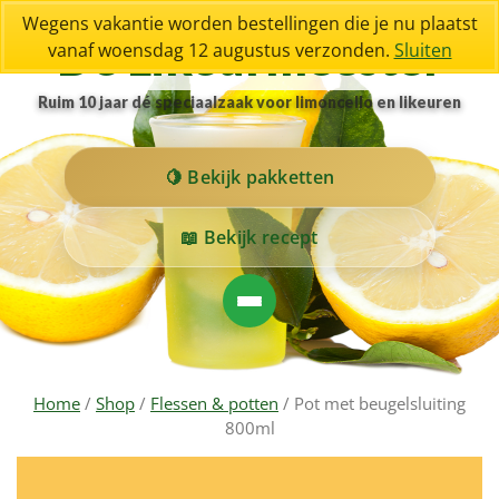
Wegens vakantie worden bestellingen die je nu plaatst
De Likeurmeester
vanaf woensdag 12 augustus verzonden.
Sluiten
Ruim 10 jaar dé speciaalzaak voor limoncello en likeuren
Bekijk pakketten
Bekijk recept
Home
/
Shop
/
Flessen & potten
/ Pot met beugelsluiting
800ml