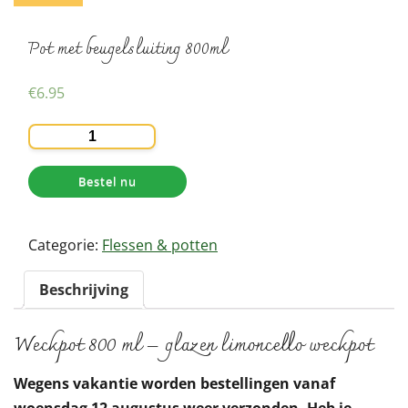
Pot met beugelsluiting 800ml
€
6.95
Pot
met
beugelsluiting
Bestel nu
800ml
aantal
Categorie:
Flessen & potten
Beschrijving
Weckpot 800 ml – glazen limoncello weckpot
Wegens vakantie worden bestellingen vanaf