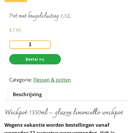
Pot met beugelsluiting 1,5L
€
7.95
Pot
met
beugelsluiting
Bestel nu
1,5L
aantal
Categorie:
Flessen & potten
Beschrijving
Weckpot 1550ml – glazen limoncello weckpot
Wegens vakantie worden bestellingen vanaf