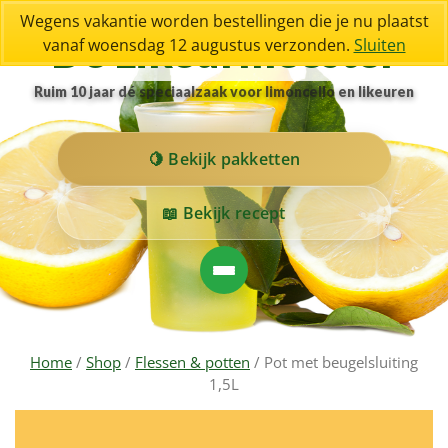
Wegens vakantie worden bestellingen die je nu plaatst
De Likeurmeester
vanaf woensdag 12 augustus verzonden.
Sluiten
Ruim 10 jaar dé speciaalzaak voor limoncello en likeuren
Bekijk pakketten
Bekijk recept
Home
/
Shop
/
Flessen & potten
/ Pot met beugelsluiting
1,5L