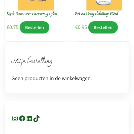
Kurk 19mm voor stervormige fles
Pot met beugelsluiting 800ml
€
0.75
€
6.95
Bestellen
Bestellen
Mijn bestelling
Geen producten in de winkelwagen.
Instagram
Facebook
LinkedIn
TikTok