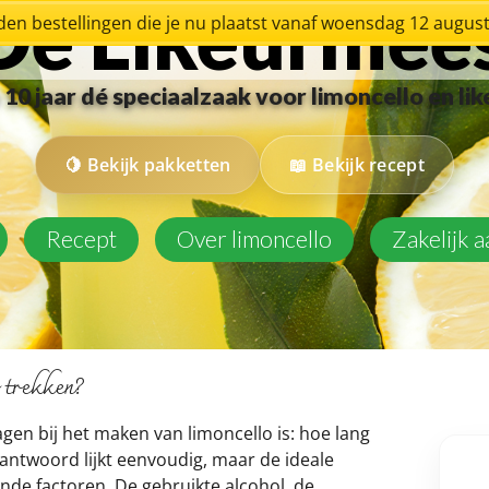
De Likeurmee
en bestellingen die je nu plaatst vanaf woensdag 12 augu
10 jaar dé speciaalzaak voor limoncello en li
Bekijk pakketten
Bekijk recept
Recept
Over limoncello
Zakelijk 
 trekken?
gen bij het maken van limoncello is: hoe lang
antwoord lijkt eenvoudig, maar de ideale
lende factoren. De gebruikte alcohol, de