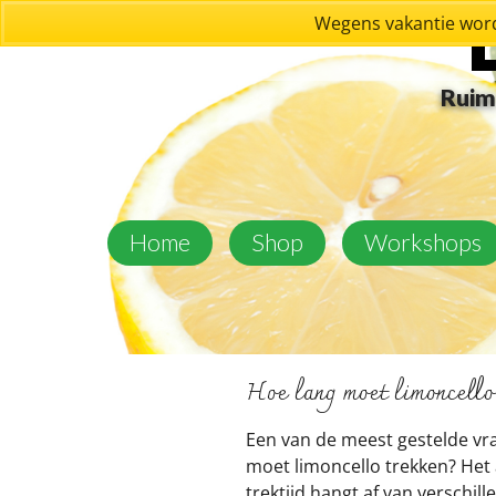
Wegens vakantie word
Ruim 
Home
Shop
Workshops
Hoe lang moet limoncello
Een van de meest gestelde vra
moet limoncello trekken? Het 
trektijd hangt af van verschil