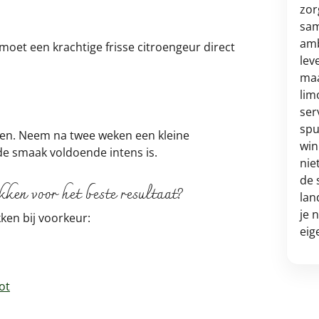
zor
sam
amb
moet een krachtige frisse citroengeur direct
lev
maa
lim
ser
spu
ven. Neem na twee weken een kleine
win
de smaak voldoende intens is.
nie
de 
ken voor het beste resultaat?
lan
je 
ken bij voorkeur:
eig
ot