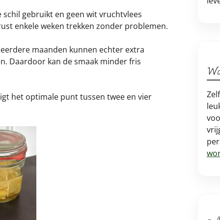
lev
 schil gebruikt en geen wit vruchtvlees
rust enkele weken trekken zonder problemen.
n meerdere maanden kunnen echter extra
omen. Daardoor kan de smaak minder fris
Wo
Zel
gt het optimale punt tussen twee en vier
leu
voo
vri
per
wor