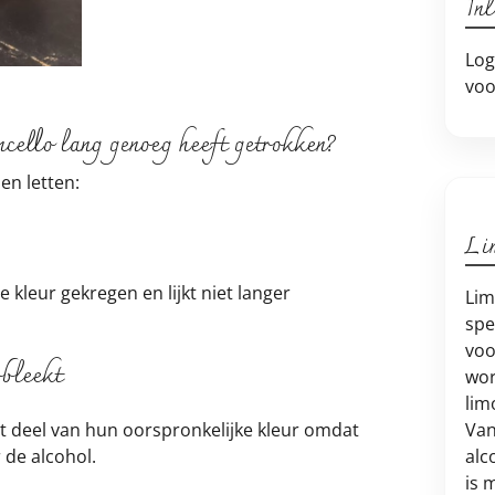
In
Log
voo
cello lang genoeg heeft getrokken?
en letten:
Li
le kleur gekregen en lijkt niet langer
Lim
spe
voo
rbleekt
wor
lim
Van
ot deel van hun oorspronkelijke kleur omdat
alc
 de alcohol.
is 