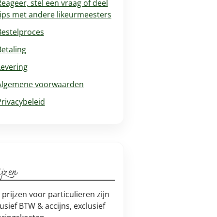
Reageer, stel een vraag of deel
tips met andere likeurmeesters
Bestelproces
Betaling
Levering
Algemene voorwaarden
Privacybeleid
jzen
e prijzen voor particulieren zijn
lusief BTW & accijns, exclusief