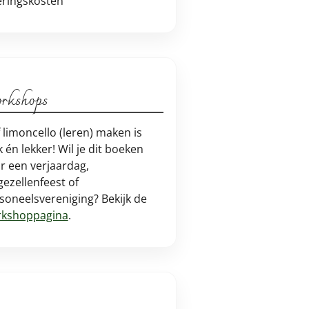
eringskosten
rkshops
f limoncello (leren) maken is
k én lekker! Wil je dit boeken
r een verjaardag,
jgezellenfeest of
soneelsvereniging? Bekijk de
kshoppagina
.