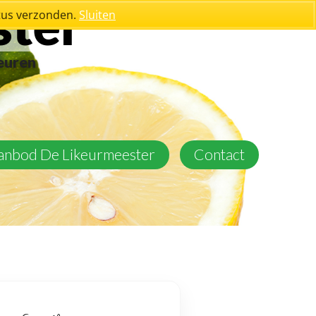
ster
stus verzonden.
Sluiten
keuren
aanbod De Likeurmeester
Contact