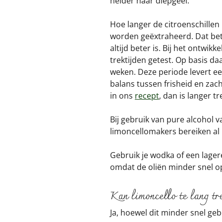
helder naar diepgeel.
Hoe langer de citroenschillen
worden geëxtraheerd. Dat bet
altijd beter is. Bij het ontwi
trektijden getest. Op basis daa
weken. Deze periode levert e
balans tussen frisheid en zac
in ons
recept
, dan is langer t
Bij gebruik van pure alcohol v
limoncellomakers bereiken al 
Gebruik je wodka of een lager
omdat de oliën minder snel o
Kan limoncello te lang tr
Ja, hoewel dit minder snel g