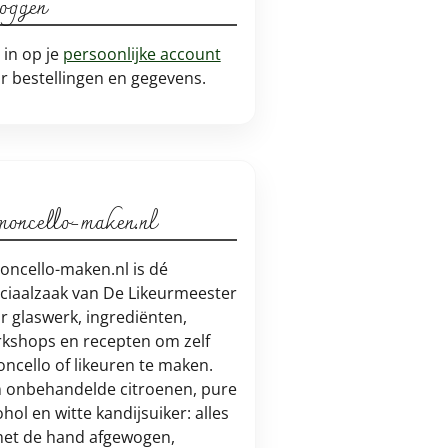
loggen
 in op je
persoonlijke account
r bestellingen en gegevens.
moncello-maken.nl
oncello-maken.nl is dé
ciaalzaak van De Likeurmeester
r glaswerk, ingrediënten,
kshops en recepten om zelf
oncello of likeuren te maken.
 onbehandelde citroenen, pure
ohol en witte kandijsuiker: alles
met de hand afgewogen,