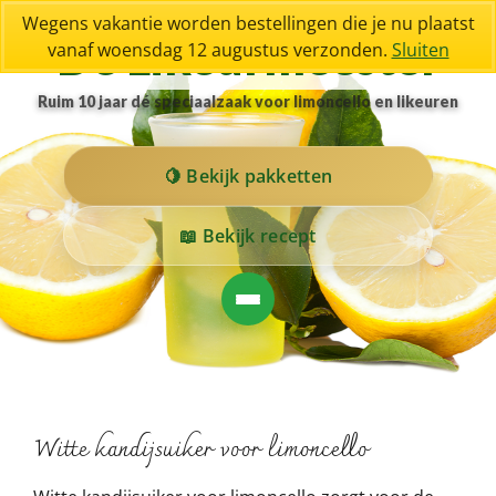
Wegens vakantie worden bestellingen die je nu plaatst
De Likeurmeester
vanaf woensdag 12 augustus verzonden.
Sluiten
Ruim 10 jaar dé speciaalzaak voor limoncello en likeuren
Bekijk pakketten
Bekijk recept
Witte kandijsuiker voor limoncello