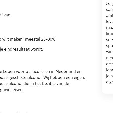
zor
sam
f van:
amb
lev
maa
lim
lo wilt maken (meestal 25–30%)
ser
spu
 je eindresultaat wordt.
win
nie
de 
lan
 te kopen voor particulieren in Nederland en
je 
edselgeschikte alcohol. Wij hebben een eigen,
eig
re alcohol die in het bezit is van de
igheidseisen.