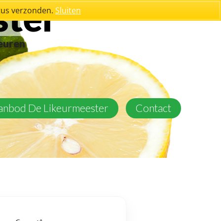
ster
stus verzonden.
Sluiten
keuren
aanbod De Likeurmeester
Contact