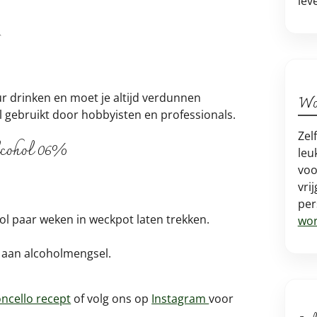
lev
Wo
r drinken en moet je altijd verdunnen
l gebruikt door hobbyisten en professionals.
Zel
lcohol 06%
leu
voo
vri
per
hol paar weken in weckpot laten trekken.
wor
 aan alcoholmengsel.
oncello recept
of volg ons op
Instagram
voor