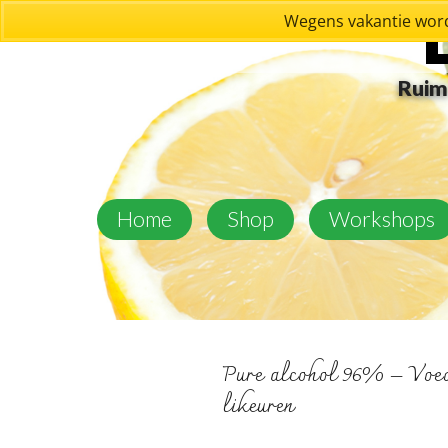
Wegens vakantie word
Ruim 
Home
Shop
Workshops
Pure alcohol 96% – Voed
likeuren