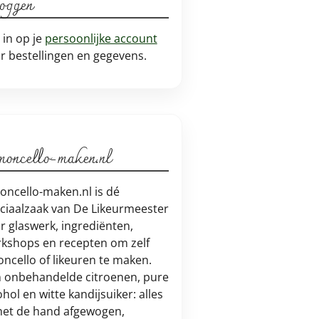
loggen
 in op je
persoonlijke account
r bestellingen en gegevens.
moncello-maken.nl
oncello-maken.nl is dé
ciaalzaak van De Likeurmeester
r glaswerk, ingrediënten,
kshops en recepten om zelf
oncello of likeuren te maken.
 onbehandelde citroenen, pure
ohol en witte kandijsuiker: alles
met de hand afgewogen,