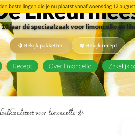
De Likeurmee
en bestellingen die je nu plaatst vanaf woensdag 12 augu
10 jaar dé speciaalzaak voor limoncello en li
Bekijk pakketten
Bekijk recept
Recept
Over limoncello
Zakelijk 
selkwaliteit voor limoncello &