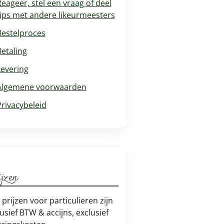
Reageer, stel een vraag of deel
tips met andere likeurmeesters
Bestelproces
Betaling
Levering
Algemene voorwaarden
Privacybeleid
jzen
e prijzen voor particulieren zijn
lusief BTW & accijns, exclusief