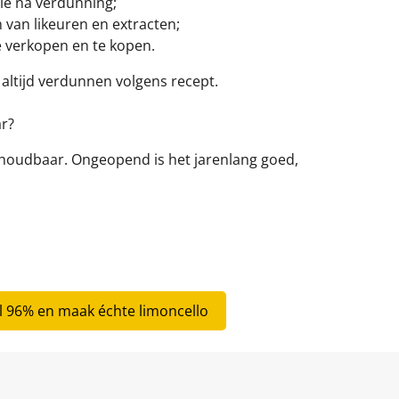
ie na verdunning;
van likeuren en extracten;
 verkopen en te kopen.
 altijd verdunnen volgens recept.
ar?
 houdbaar. Ongeopend is het jarenlang goed,
l 96% en maak échte limoncello