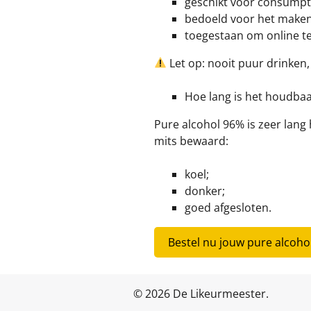
geschikt voor consumpt
bedoeld voor het maken 
toegestaan om online te
Let op: nooit puur drinken,
Hoe lang is het houdba
Pure alcohol 96% is zeer lang
mits bewaard:
koel;
donker;
goed afgesloten.
Bestel nu jouw pure alcoho
© 2026 De Likeurmeester.