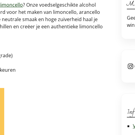
Mi
limoncello
? Onze voedselgeschikte alcohol
erd voor het maken van limoncello, arancello
Gee
e neutrale smaak en hoge zuiverheid haal je
win
illen en creëer je een authentieke limoncello
grade)
In
ikeuren
Inf