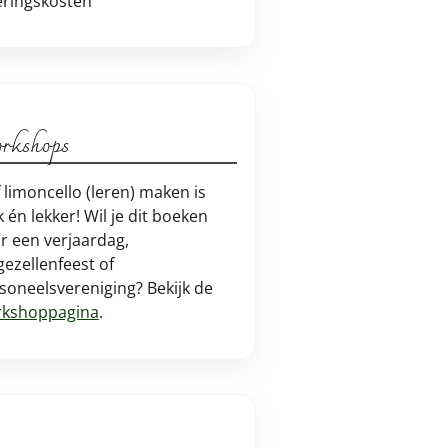
eringskosten
rkshops
f limoncello (leren) maken is
k én lekker! Wil je dit boeken
r een verjaardag,
jgezellenfeest of
soneelsvereniging? Bekijk de
kshoppagina
.