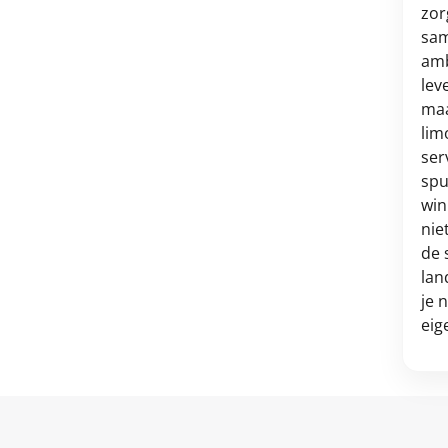
zor
sam
amb
lev
maa
lim
ser
spu
win
nie
de 
lan
je 
eig