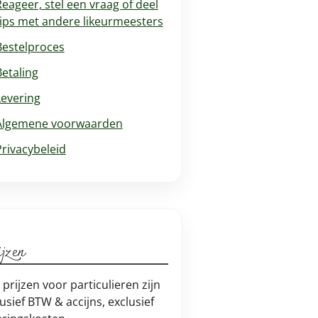
Reageer, stel een vraag of deel
tips met andere likeurmeesters
Bestelproces
Betaling
Levering
Algemene voorwaarden
Privacybeleid
jzen
e prijzen voor particulieren zijn
lusief BTW & accijns, exclusief