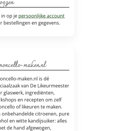
loggen
 in op je
persoonlijke account
r bestellingen en gegevens.
moncello-maken.nl
oncello-maken.nl is dé
ciaalzaak van De Likeurmeester
r glaswerk, ingrediënten,
kshops en recepten om zelf
oncello of likeuren te maken.
 onbehandelde citroenen, pure
ohol en witte kandijsuiker: alles
met de hand afgewogen,