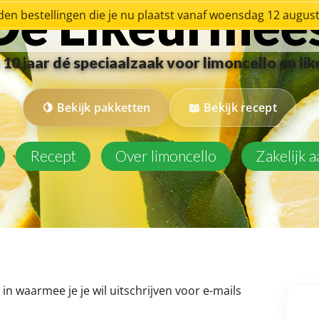
De Likeurmee
en bestellingen die je nu plaatst vanaf woensdag 12 augu
10 jaar dé speciaalzaak voor limoncello en li
Bekijk pakketten
Bekijk recept
Recept
Over limoncello
Zakelijk 
in waarmee je je wil uitschrijven voor e-mails