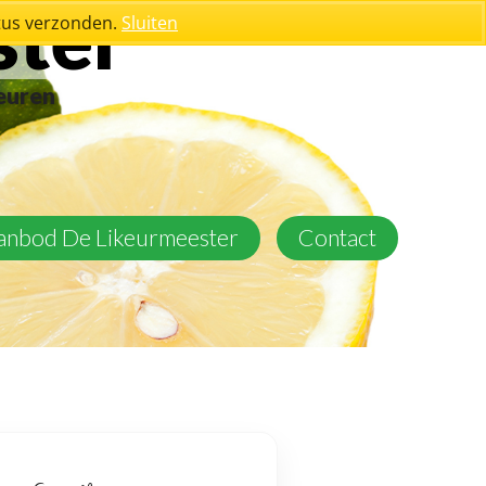
ster
stus verzonden.
Sluiten
keuren
aanbod De Likeurmeester
Contact