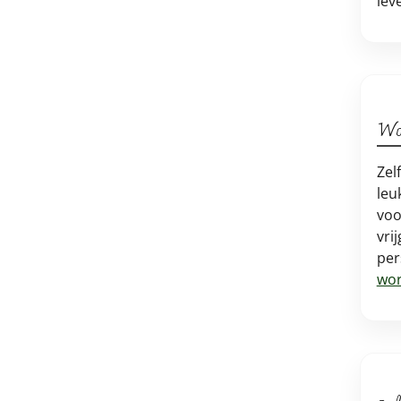
lev
Wo
Zel
leu
voo
vri
per
wor