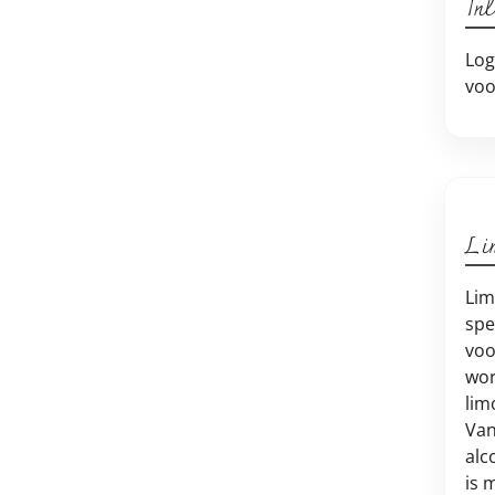
In
Log
voo
Li
Lim
spe
voo
wor
lim
Van
alc
is 