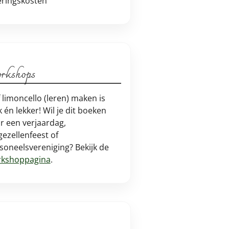
eringskosten
rkshops
f limoncello (leren) maken is
k én lekker! Wil je dit boeken
r een verjaardag,
jgezellenfeest of
soneelsvereniging? Bekijk de
kshoppagina
.