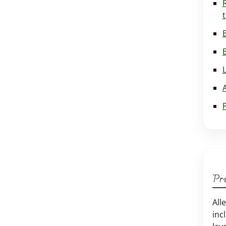
Pri
All
inc