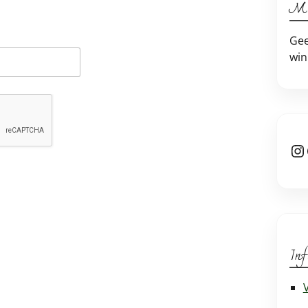
Mi
Gee
win
In
Inf