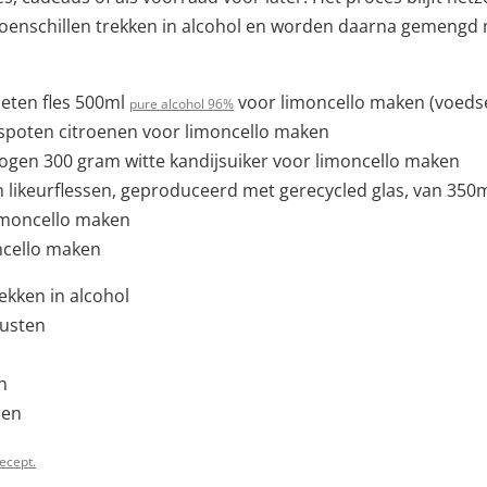
itroenschillen trekken in alcohol en worden daarna gemengd
eten fles 500ml
voor limoncello maken (voedsel
pure alcohol 96%
spoten citroenen voor limoncello maken
gen 300 gram witte kandijsuiker voor limoncello maken
 likeurflessen, geproduceerd met gerecycled glas, van 350m
imoncello maken
ncello maken
rekken in alcohol
rusten
n
len
recept.