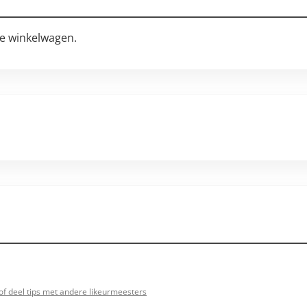
e winkelwagen.
of deel tips met andere likeurmeesters