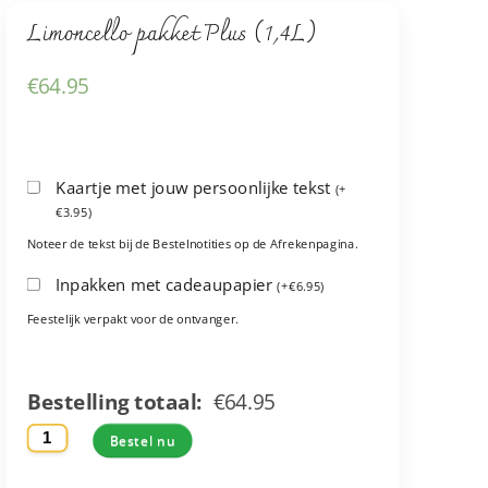
Limoncello pakket Plus (1,4L)
€
64.95
Kaartje met jouw persoonlijke tekst
(
+
€
3.95
)
Noteer de tekst bij de Bestelnotities op de Afrekenpagina.
Inpakken met cadeaupapier
(
+
€
6.95
)
Feestelijk verpakt voor de ontvanger.
Bestelling totaal:
€
64.95
Limoncello
Bestel nu
pakket
Plus