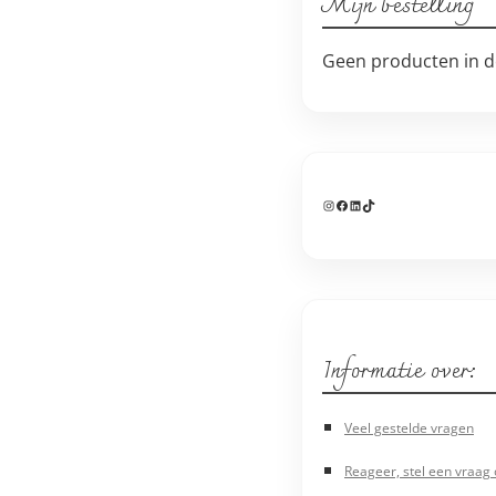
Mijn bestelling
Geen producten in d
Instagram
Facebook
LinkedIn
TikTok
Informatie over:
Veel gestelde vragen
Reageer, stel een vraag 