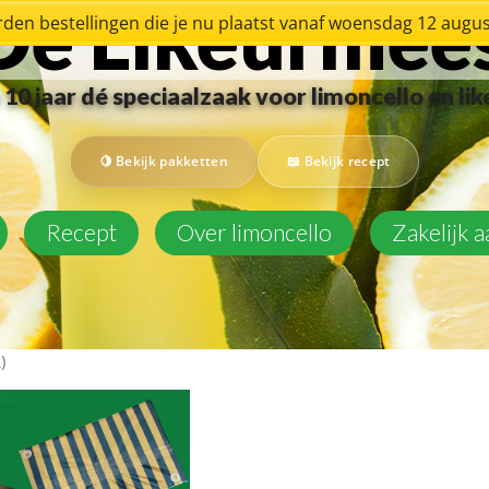
De Likeurmee
den bestellingen die je nu plaatst vanaf woensdag 12 augu
10 jaar dé speciaalzaak voor limoncello en li
Bekijk pakketten
Bekijk recept
Recept
Over limoncello
Zakelijk 
)