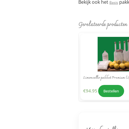
Bekijk ook het
pakk
Basis
Gerelateerde producten
Limoncello pakket Premium (2
€
94.95
Bestellen