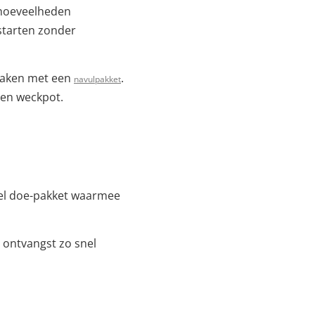
 hoeveelheden
 starten zonder
 maken met een
.
navulpakket
 en weckpot.
neel doe-pakket waarmee
 ontvangst zo snel