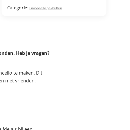
(1,4L)
Categorie:
Limoncello pakketten
aantal
onden. Heb je vragen?
cello te maken. Dit
len met vrienden,
lfde als bij een