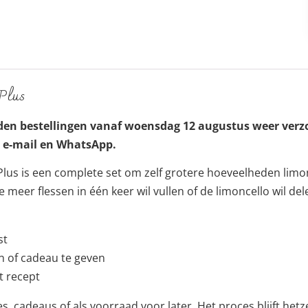
Plus
en bestellingen vanaf woensdag 12 augustus weer verz
a e-mail en WhatsApp.
Plus is een complete set om zelf grotere hoeveelheden limon
e meer flessen in één keer wil vullen of de limoncello wil de
st
n of cadeau te geven
t recept
jes, cadeaus of als voorraad voor later. Het proces blijft hetze