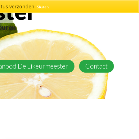
ster
stus verzonden.
Sluiten
keuren
aanbod De Likeurmeester
Contact