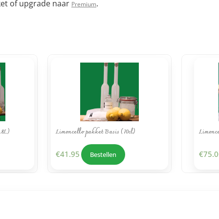
et of upgrade naar
.
Premium
,8L)
Limoncello pakket Basis (70cl)
Limonce
€
41.95
€
75.0
Bestellen