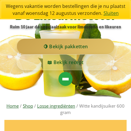
Wegens vakantie worden bestellingen die je nu plaatst
De Likeurmeester
vanaf woensdag 12 augustus verzonden.
Sluiten
Ruim 10 jaar dé speciaalzaak voor limoncello en likeuren
Bekijk pakketten
Bekijk recept
Home
/
Shop
/
Losse ingrediënten
/ Witte kandijsuiker 600
gram