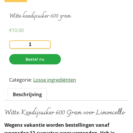
Witte kandijsuiker 600 gram
€
10.00
Witte
kandijsuiker
600
Bestel nu
gram
aantal
Categorie:
Losse ingrediënten
Beschrijving
Witte Kandijsuiker 600 Gram voor Limoncello
Wegens vakantie worden bestellingen vanaf