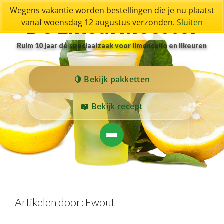
Wegens vakantie worden bestellingen die je nu plaatst
De Likeurmeester
vanaf woensdag 12 augustus verzonden.
Sluiten
Ruim 10 jaar dé speciaalzaak voor limoncello en likeuren
Bekijk pakketten
Bekijk recept
Artikelen door:
Ewout